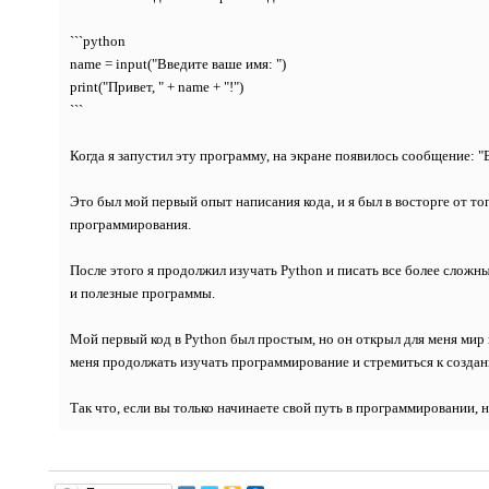
```python
name = input("Введите ваше имя: ")
print("Привет, " + name + "!")
```
Когда я запустил эту программу, на экране появилось сообщение: "В
Это был мой первый опыт написания кода, и я был в восторге от то
программирования.
После этого я продолжил изучать Python и писать все более сложн
и полезные программы.
Мой первый код в Python был простым, но он открыл для меня мир
меня продолжать изучать программирование и стремиться к созда
Так что, если вы только начинаете свой путь в программировании,