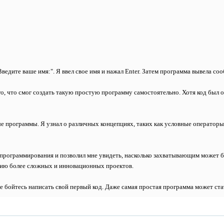
ведите ваше имя:". Я ввел свое имя и нажал Enter. Затем программа вывела сооб
го, что смог создать такую простую программу самостоятельно. Хотя код был 
ые программы. Я узнал о различных концепциях, таких как условные операторы
 программирования и позволил мне увидеть, насколько захватывающим может 
нию более сложных и инновационных проектов.
 не бойтесь написать свой первый код. Даже самая простая программа может с