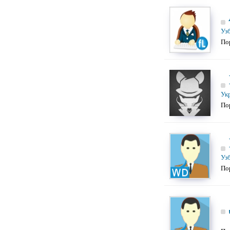
Уз
По
Ук
По
Уз
По