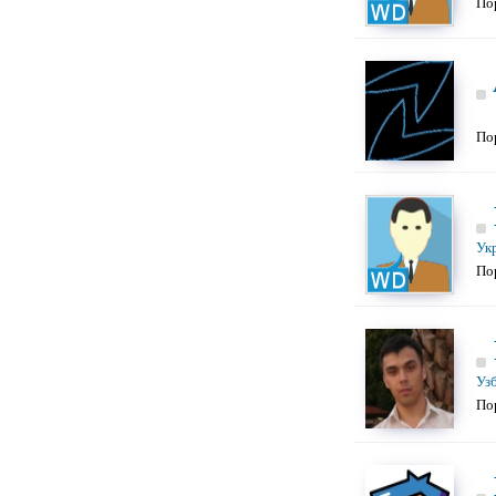
По
По
Ук
По
Уз
По