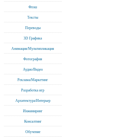
Флэш
Тексты
Переводы
3D Графика
Анимация/Мультипликация
Фотография
Аудио/Видео
Реклама/Маркетинг
Разработка игр
Архитектура/Интерьер
Инжиниринг
Консалтинг
Обучение