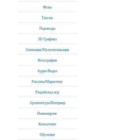
Флэш
Тексты
Переводы
3D Графика
Анимация/Мультипликация
Фотография
Аудио/Видео
Реклама/Маркетинг
Разработка игр
Архитектура/Интерьер
Инжиниринг
Консалтинг
Обучение