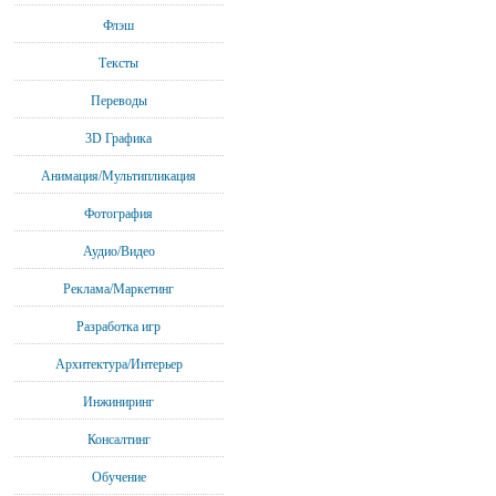
Флэш
Тексты
Переводы
3D Графика
Анимация/Мультипликация
Фотография
Аудио/Видео
Реклама/Маркетинг
Разработка игр
Архитектура/Интерьер
Инжиниринг
Консалтинг
Обучение