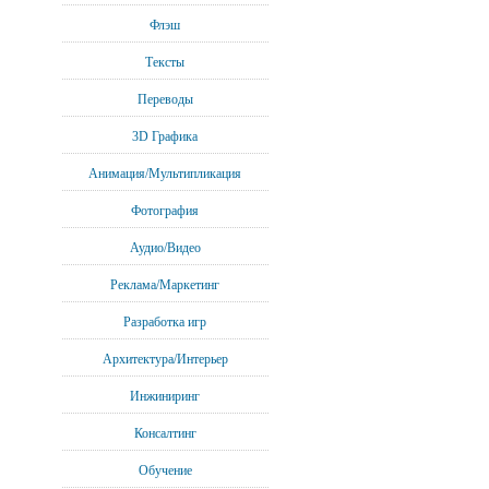
Флэш
Тексты
Переводы
3D Графика
Анимация/Мультипликация
Фотография
Аудио/Видео
Реклама/Маркетинг
Разработка игр
Архитектура/Интерьер
Инжиниринг
Консалтинг
Обучение