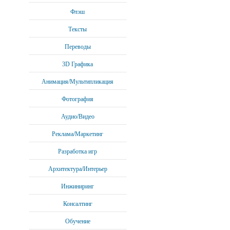
Флэш
Тексты
Переводы
3D Графика
Анимация/Мультипликация
Фотография
Аудио/Видео
Реклама/Маркетинг
Разработка игр
Архитектура/Интерьер
Инжиниринг
Консалтинг
Обучение