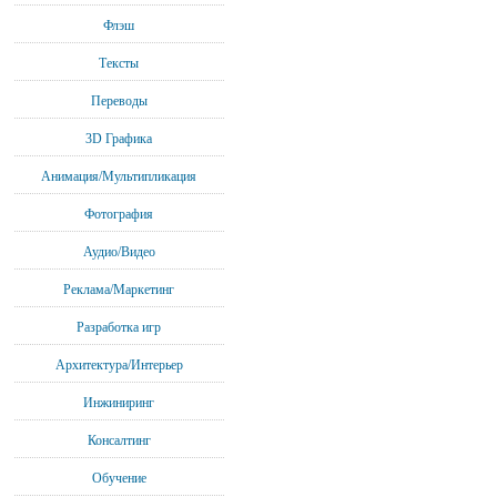
Флэш
Тексты
Переводы
3D Графика
Анимация/Мультипликация
Фотография
Аудио/Видео
Реклама/Маркетинг
Разработка игр
Архитектура/Интерьер
Инжиниринг
Консалтинг
Обучение