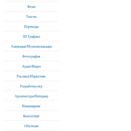
Флэш
Тексты
Переводы
3D Графика
Анимация/Мультипликация
Фотография
Аудио/Видео
Реклама/Маркетинг
Разработка игр
Архитектура/Интерьер
Инжиниринг
Консалтинг
Обучение