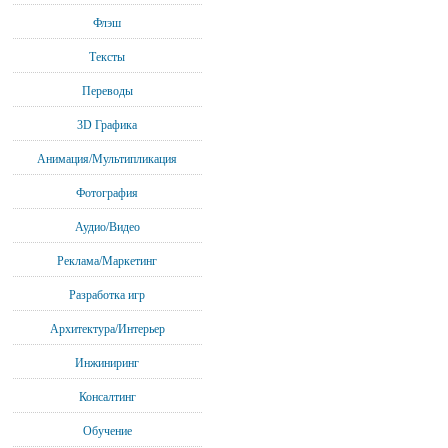
Флэш
Тексты
Переводы
3D Графика
Анимация/Мультипликация
Фотография
Аудио/Видео
Реклама/Маркетинг
Разработка игр
Архитектура/Интерьер
Инжиниринг
Консалтинг
Обучение