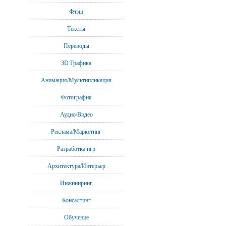
Флэш
Тексты
Переводы
3D Графика
Анимация/Мультипликация
Фотография
Аудио/Видео
Реклама/Маркетинг
Разработка игр
Архитектура/Интерьер
Инжиниринг
Консалтинг
Обучение