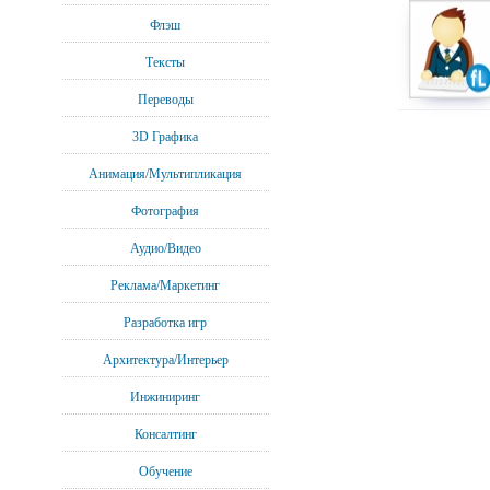
Флэш
Тексты
Переводы
3D Графика
Анимация/Мультипликация
Фотография
Аудио/Видео
Реклама/Маркетинг
Разработка игр
Архитектура/Интерьер
Инжиниринг
Консалтинг
Обучение