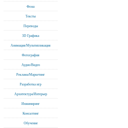
Флэш
Тексты
Переводы
3D Графика
Анимация/Мультипликация
Фотография
Аудио/Видео
Реклама/Маркетинг
Разработка игр
Архитектура/Интерьер
Инжиниринг
Консалтинг
Обучение