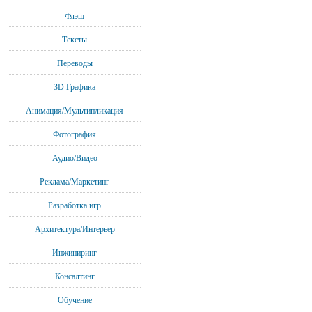
Флэш
Тексты
Переводы
3D Графика
Анимация/Мультипликация
Фотография
Аудио/Видео
Реклама/Маркетинг
Разработка игр
Архитектура/Интерьер
Инжиниринг
Консалтинг
Обучение