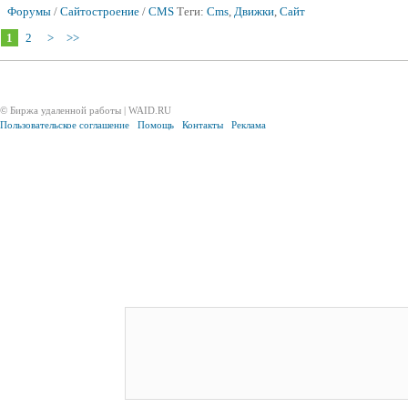
Форумы
/
Сайтостроение
/
CMS
Теги:
Cms
,
Движки
,
Сайт
1
2
>
>>
© Биржа удаленной работы | WAID.RU
Пользовательское соглашение
Помощь
Контакты
Реклама