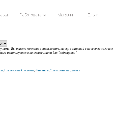
жду ними. Вы также можете использовать точку с запятой в качестве логич
 тега используется в качестве маски для "подстроки".
ги
,
Платежные Системы
,
Финансы
,
Электронные Деньги