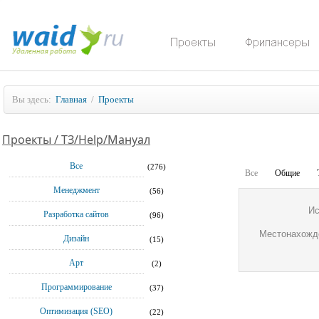
Вы здесь:
Главная
/
Проекты
Проекты / ТЗ/Help/Мануал
Все
(276)
Все
Общие
Менеджмент
(56)
Ис
Разработка сайтов
(96)
Местонахожд
Дизайн
(15)
Арт
(2)
Программирование
(37)
Оптимизация (SEO)
(22)