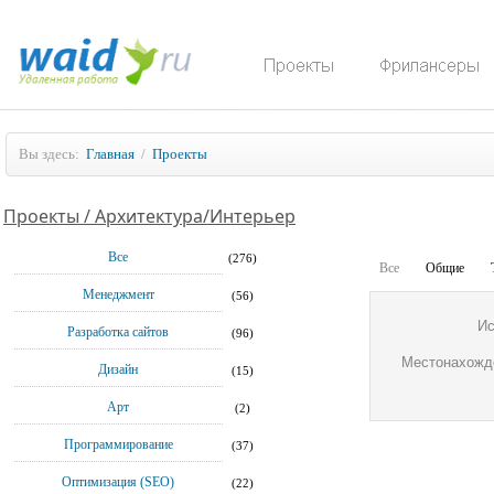
Вы здесь:
Главная
/
Проекты
Проекты / Архитектура/Интерьер
Все
(276)
Все
Общие
Менеджмент
(56)
Ис
Разработка сайтов
(96)
Местонахожд
Дизайн
(15)
Арт
(2)
Программирование
(37)
Оптимизация (SEO)
(22)