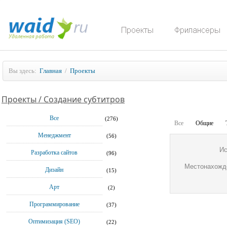
Вы здесь:
Главная
/
Проекты
Проекты / Создание субтитров
Все
(276)
Все
Общие
Менеджмент
(56)
Ис
Разработка сайтов
(96)
Местонахожд
Дизайн
(15)
Арт
(2)
Программирование
(37)
Оптимизация (SEO)
(22)