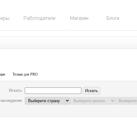
щие
Только для PRO
Искать:
нахождение: