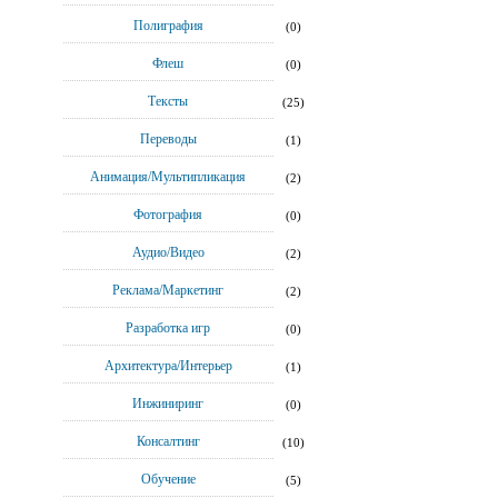
Полиграфия
(0)
Флеш
(0)
Тексты
(25)
Переводы
(1)
Анимация/Мультипликация
(2)
Фотография
(0)
Аудио/Видео
(2)
Реклама/Маркетинг
(2)
Разработка игр
(0)
Архитектура/Интерьер
(1)
Инжиниринг
(0)
Консалтинг
(10)
Обучение
(5)