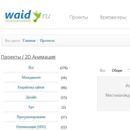
Вы здесь:
Главная
/
Проекты
Проекты / 2D Анимация
Все
(276)
Все
Общие
Менеджмент
(56)
Ис
Разработка сайтов
(96)
Местонахожд
Дизайн
(15)
Арт
(2)
Программирование
(37)
Оптимизация (SEO)
(22)