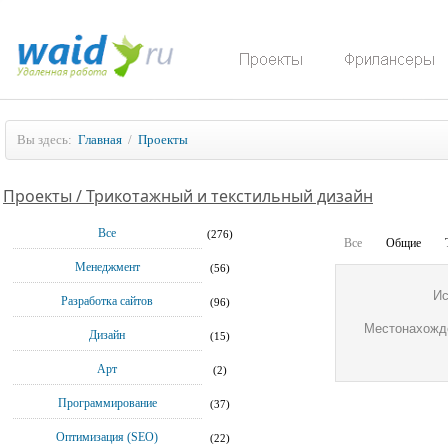
Вы здесь:
Главная
/
Проекты
Проекты / Трикотажный и текстильный дизайн
Все
(276)
Все
Общие
Менеджмент
(56)
Ис
Разработка сайтов
(96)
Местонахожд
Дизайн
(15)
Арт
(2)
Программирование
(37)
Оптимизация (SEO)
(22)