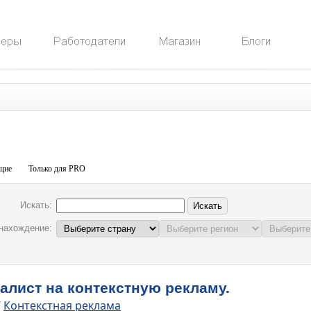
щие
Только для PRO
Искать:
нахождение:
алист на контекстную рекламу.
/
Контекстная реклама