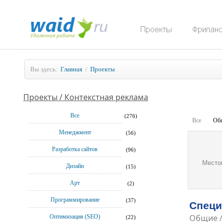
Вы здесь:
Главная
/
Проекты
Проекты / Контекстная реклама
Все
(276)
Все
Об
Менеджмент
(56)
Разработка сайтов
(96)
Место
Дизайн
(15)
Арт
(2)
Программирование
(37)
Специ
Общие
Оптимизация (SEO)
(22)