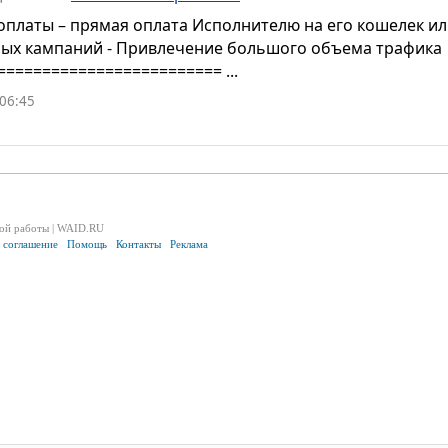
оплаты – прямая оплата Исполнителю на его кошелек ил
ых кампаний - Привлечение большого объема трафика
========================= ...
 06:45
ой работы | WAID.RU
е соглашение
Помощь
Контакты
Реклама