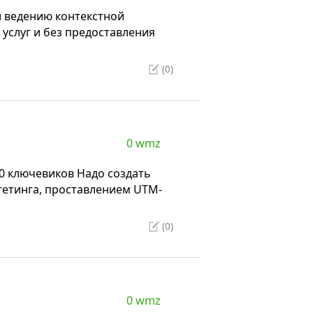
и ведению контекстной
 услуг и без предоставления
(0)
0 wmz
00 ключевиков Надо создать
гетинга, проставлением UTM-
(0)
0 wmz