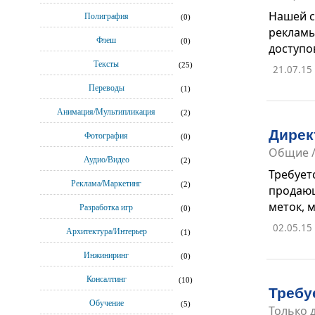
Нашей с
Полиграфия
(0)
рекламы
Флеш
(0)
доступов
Тексты
(25)
21.07.15
Переводы
(1)
Анимация/Мультипликация
(2)
Дирек
Фотография
(0)
Общие
Аудио/Видео
(2)
Требует
Реклама/Маркетинг
(2)
продающ
меток, м
Разработка игр
(0)
02.05.15
Архитектура/Интерьер
(1)
Инжиниринг
(0)
Консалтинг
(10)
Требу
Обучение
(5)
Только 