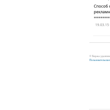
Способ 
рекламн
=======
19.03.15
© Биржа удаленн
Пользовательско