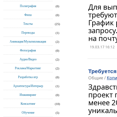
Для вып
Полиграфия
(0)
требуют
Флеш
(0)
График 
Тексты
(25)
запросу
Переводы
(1)
на почту
Анимация/Мультипликация
(2)
19.03.17 16:12
Фотография
(0)
Аудио/Видео
(2)
Реклама/Маркетинг
(2)
Требуется
Общие
/
Копи
Разработка игр
(0)
Здравст
Архитектура/Интерьер
(1)
проект 
Инжиниринг
(0)
менее 2
Консалтинг
(10)
уникаль
Обучение
(5)