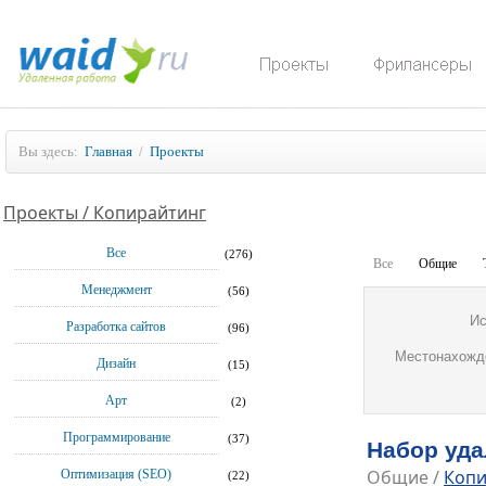
Вы здесь:
Главная
/
Проекты
Проекты / Копирайтинг
Все
(276)
Все
Общие
Менеджмент
(56)
Ис
Разработка сайтов
(96)
Местонахожд
Дизайн
(15)
Арт
(2)
Программирование
(37)
Набор уд
Общие
/
Копи
Оптимизация (SEO)
(22)