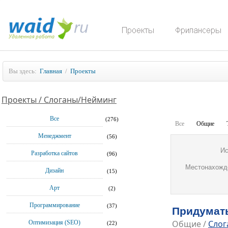
Вы здесь:
Главная
/
Проекты
Проекты / Слоганы/Нейминг
Все
(276)
Все
Общие
Менеджмент
(56)
Ис
Разработка сайтов
(96)
Местонахожд
Дизайн
(15)
Арт
(2)
Программирование
(37)
Придумат
Общие
/
Слог
Оптимизация (SEO)
(22)