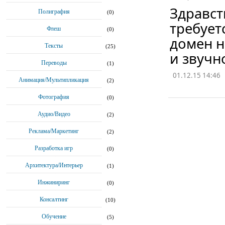
Здравст
Полиграфия
(0)
требует
Флеш
(0)
домен н
Тексты
(25)
и звучн
Переводы
(1)
01.12.15 14:46
Анимация/Мультипликация
(2)
Фотография
(0)
Аудио/Видео
(2)
Реклама/Маркетинг
(2)
Разработка игр
(0)
Архитектура/Интерьер
(1)
Инжиниринг
(0)
Консалтинг
(10)
Обучение
(5)