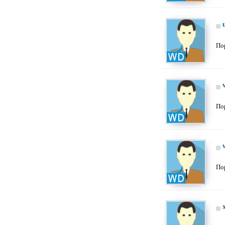
По
По
По