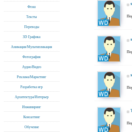
Флэш
По
Тексты
Переводы
3D Графика
Анимация/Мультипликация
По
Фотография
Аудио/Видео
Реклама/Маркетинг
Разработка игр
По
Архитектура/Интерьер
Инжиниринг
Консалтинг
По
Обучение