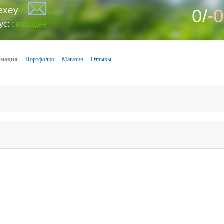
lexey
0
/
-0
ус:
свободен
мация
Портфолио
Магазин
Отзывы