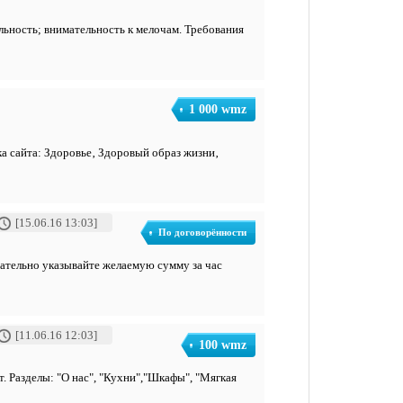
льность; внимательность к мелочам. Требования
1 000 wmz
а сайта: Здоровье‚ Здоровый образ жизни‚
[15.06.16 13:03]
По договорённости
язательно указывайте желаемую сумму за час
[11.06.16 12:03]
100 wmz
. Разделы: "О нас", "Кухни","Шкафы", "Мягкая