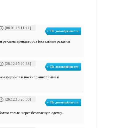
[06.01.16 11:11]
По договорённости
н и реклама арендаторов (остальные разделы
[28.12.15 20:38]
По договорённости
база форумов и постиг с анкорными и
[26.12.15 20:00]
По договорённости
аботаю только через безопасную сделку.