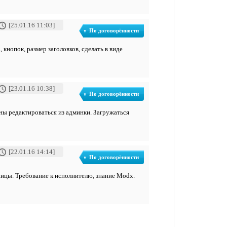
[25.01.16 11:03]
По договорённости
кнопок, размер заголовков, сделать в виде
[23.01.16 10:38]
По договорённости
ны редактироваться из админки. Загружаться
[22.01.16 14:14]
По договорённости
аницы. Требование к исполнителю, знание Modx.