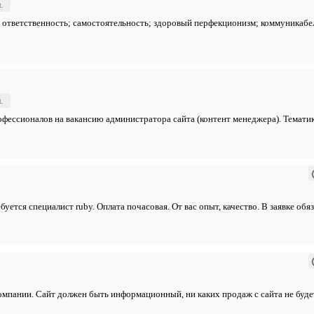
л.
; ответственность; самостоятельность; здоровый перфекционизм; коммуникабе
л.
ессионалов на вакансию администратора сайта (контент менеджера). Тематик
буется специалист ruby. Оплата почасовая. От вас опыт, качество. В заявке об
компании. Сайт должен быть информационный, ни каких продаж с сайта не будет