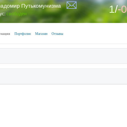
адомир Путькомунизма
1
/
-0
ус:
свободен
мация
Портфолио
Магазин
Отзывы