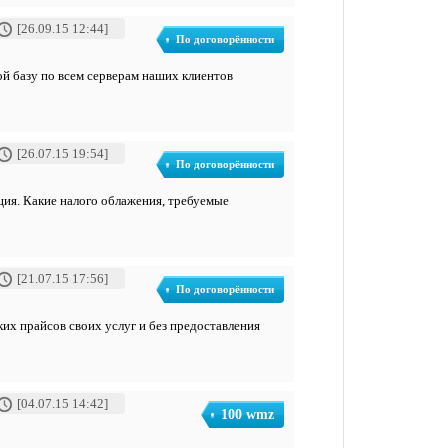
[26.09.15 12:44]
По договорённости
ой базу по всем серверам наших клиентов
[26.07.15 19:54]
По договорённости
ция. Какие налого облажения, требуемые
[21.07.15 17:56]
По договорённости
их прайсов своих услуг и без предоставления
[04.07.15 14:42]
100 wmz