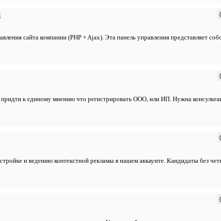
и
вления сайта компании (PHP + Ajax). Эта панель управления представляет соб
 придти к единому мнению что регистрировать ООО, или ИП. Нужна консульта
тройке и ведению контекстной рекламы в нашем аккаунте. Кандидаты без четк