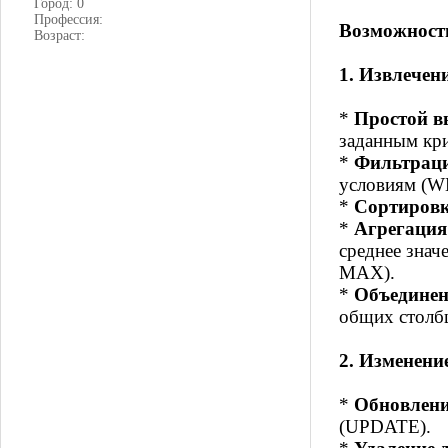
Город: 0
Профессия:
Возможност
Возраст:
1. Извлечен
*
Простой в
заданным кр
*
Фильтрац
условиям (W
*
Сортиров
*
Агрегация
среднее зна
MAX).
*
Объединен
общих столбц
2. Изменен
*
Обновлени
(UPDATE).