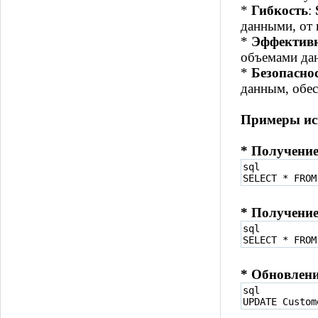
*
Гибкость
:
данными, от 
*
Эффектив
объемами да
*
Безопасно
данным, обес
Примеры ис
* Получение
sql

SELECT * FROM
* Получение
sql

SELECT * FROM
* Обновлени
sql

UPDATE Custom