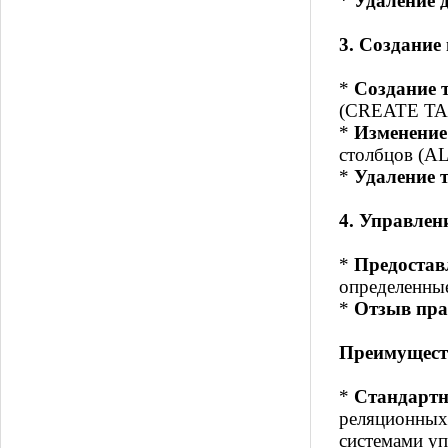
*
Удаление 
3. Создани
*
Создание 
(CREATE TA
*
Изменение
столбцов (A
*
Удаление 
4. Управле
*
Предостав
определенны
*
Отзыв пра
Преимущест
*
Стандарт
реляционных 
системами уп