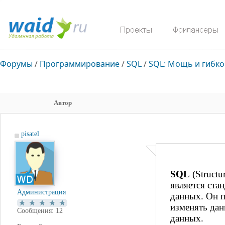
Форумы
/
Программирование
/
SQL
/
SQL: Мощь и гибко
Автор
pisatel
SQL
(Structu
является ста
Администрация
данных. Он п
изменять дан
Сообщения: 12
данных.