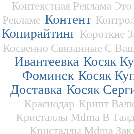
Контекстная Реклама Эт
Контент
Рекламе
Контро
Копирайтинг
Короткие З
Косвенно Связанные С Ва
Ивантеевка
Косяк К
Фоминск
Косяк Ку
Доставка
Косяк Серг
Краснодар
Крипт Вал
Кристаллы Mdma В Талд
Кристаллы Mdma Закл