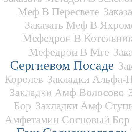
Меф В Пересвете
Заказ
Заказать Меф В Яхром
Мефедрон В Котельни
Мефедрон В Мге
Зак
Сергиевом Посаде
За
Королев
Закладки Альфа-
Закладки Амф Волосово
Бор
Закладки Амф Ступ
Амфетамин Сосновый Бор