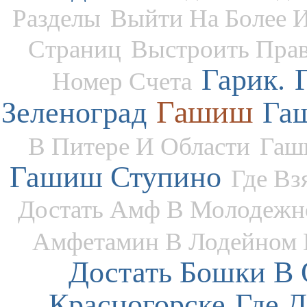
Разделы
Выйти На Более 
Страниц
Выстроить Пра
Гарик.
Номер Счета
Гашиш
Зеленоград
Га
В Питере И Области
Гаш
Гашиш Ступино
Где Вз
Достать Амф В Молодежн
Амфетамин В Лодейном 
Достать Бошки В 
Красногорске
Где 