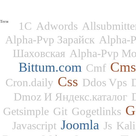
Теги
1С
Adwords
Allsubmitt
Alpha-Pvp Зарайск
Alpha-
Шаховская
Alpha-Pvp Мо
Cms
Bittum.com
Cmf
Css
Cron.daily
Ddos Vps
Dmoz И Яндекс.каталог
G
Getsimple
Git
Gogetlinks
Joomla
Javascript
Js
Kali