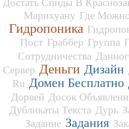
Достать Спиды В Красноза
Марихуану
Где Можно
Гидропоника
Гидропо
Пост
Граббер
Группа
Сотрудничества
Данног
Деньги
Дизайн
Сервер
Домен Бесплатно
Ru
Дорвей
Досок Объявлен
Дубликаты Текста
Дурь
З
Задания
Задание
За