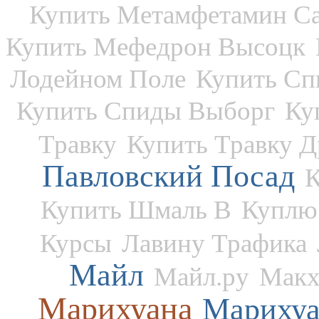
Купить Метамфетамин Са
Купить Мефедрон Высоцк
Лодейном Поле
Купить Сп
Купить Спиды Выборг
Ку
Травку
Купить Травку Д
Павловский Посад
К
Купить Шмаль В
Куплю
Курсы
Лавину Трафика
Майл
Майл.ру
Макх
Марихуана
Марихуа