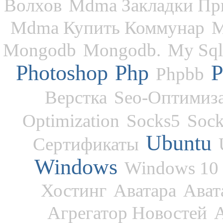
Волхов
Mdma Закладки Пр
Mdma Купить Коммунар
M
Mongodb
Mongodb.
My Sql
Photoshop
Php
P
Phpbb
Верстка
Seo-Оптимиз
Optimization
Socks5
Soc
Ubuntu
Сертификаты
Windows
Windows 10
Хостинг
Аватара
Ават
Агрегатор Новостей