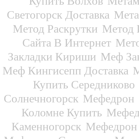
Купить Волхов
Метам
Светогорск Доставка
Мета
Метод Раскрутки
Метод 
Сайта В Интернет
Мето
Закладки Кириши
Меф За
Меф Кингисепп Доставка
М
Купить Середниково
Солнечногорск
Мефедрон
Коломне Купить
Мефед
Каменногорск
Мефедрон 