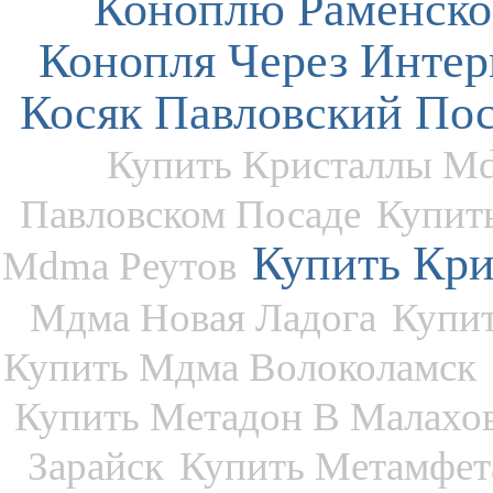
Коноплю Раменско
Конопля Через Интер
Косяк Павловский По
Купить Кристаллы M
Павловском Посаде
Купит
Купить Кр
Mdma Реутов
Мдма Новая Ладога
Купи
Купить Мдма Волоколамск
Купить Метадон В Малахо
Зарайск
Купить Метамфет