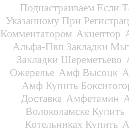
Поднастраиваем Если Т
Указанному При Регистра
Комментатором
Акцептор
Альфа-Пвп Закладки Мы
Закладки Шереметьево
Ожерелье
Амф Высоцк
А
Амф Купить Бокситого
Доставка
Амфетамин
А
Волоколамске Купить
Котельниках Купить
А