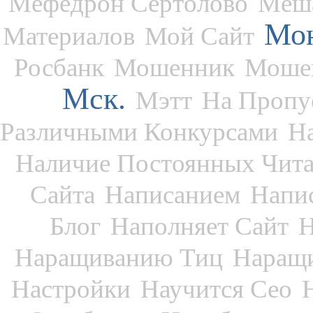
Мефедрон Сертолово
Меша
Мон
Материалов
Мой Сайт
Росбанк
Мошенник
Моше
Мск.
Мэтт
На Пропу
Различными Конкурсами
Н
Наличие Постоянных Чита
Сайта
Написанием
Напи
Блог
Наполняет Сайт
Н
Наращиванию Тиц
Наращи
Настройки
Научится Сео