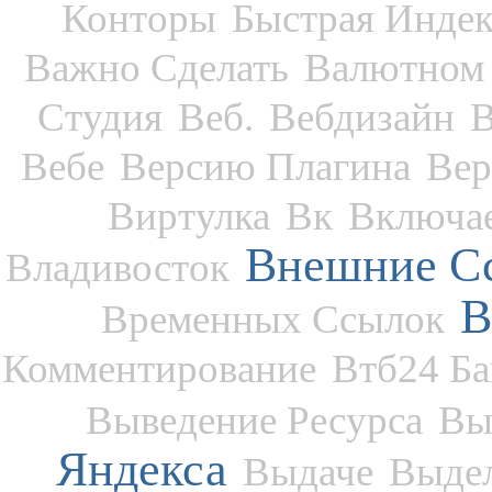
Конторы
Быстрая Индек
Важно Сделать
Валютном 
Студия
Веб.
Вебдизайн
В
Вебе
Версию Плагина
Вер
Виртулка
Вк
Включа
Внешние С
Владивосток
В
Временных Ссылок
Комментирование
Втб24 Б
Выведение Ресурса
Вы
Яндекса
Выдаче
Выде