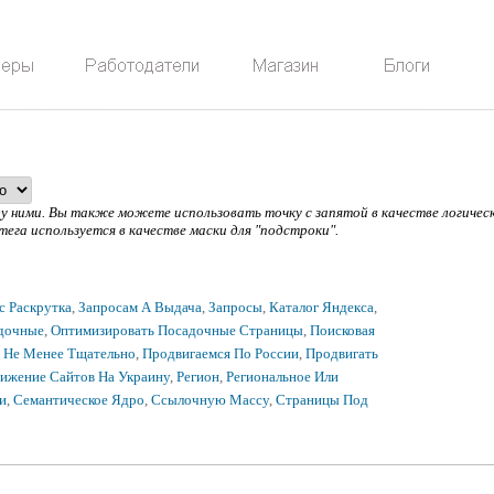
жду ними. Вы также можете использовать точку с запятой в качестве логич
 тега используется в качестве маски для "подстроки".
с Раскрутка
,
Запросам А Выдача
,
Запросы
,
Каталог Яндекса
,
дочные
,
Оптимизировать Посадочные Страницы
,
Поисковая
 Не Менее Тщательно
,
Продвигаемся По России
,
Продвигать
ижение Сайтов На Украину
,
Регион
,
Региональное Или
и
,
Семантическое Ядро
,
Ссылочную Массу
,
Страницы Под