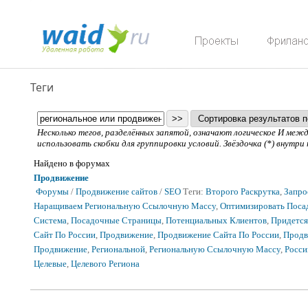
Теги
Несколько тегов, разделённых запятой, означают логическое И ме
использовать скобки для группировки условий. Звёздочка (*) внутри
Найдено в форумах
Продвижение
Форумы
/
Продвижение сайтов
/
SEO
Теги:
Второго Раскрутка
,
Запро
Наращиваем Региональную Ссылочную Массу
,
Оптимизировать Поса
Система
,
Посадочные Страницы
,
Потенциальных Клиентов
,
Придется
Сайт По России
,
Продвижение
,
Продвижение Сайта По России
,
Продв
Продвижение
,
Региональной
,
Региональную Ссылочную Массу
,
Росси
Целевые
,
Целевого Региона