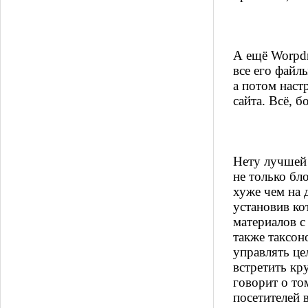
А ещё Worpdr
все его файл
а потом наст
сайта. Всё, б
Нету лучшей 
не только бл
хуже чем на 
установив ко
материалов c
также таксон
управлять це
встретить кр
говорит о то
посетителей 