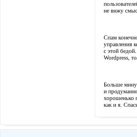
пользователе
не вижу смыс
Спам конечно
управления к
с этой бедой
Wordpress, то
Больше минус
и продуманно
хорошенько п
как и я. Спас