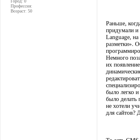
Город: 0
Профессия:
Возраст: 50
Раньше, когд
придумали и 
Language, на
разметки». 
программиров
Немного поз
их появление
динамические
редактироват
специализиро
было легко и
было делать 
не хотели уч
для сайтов? 