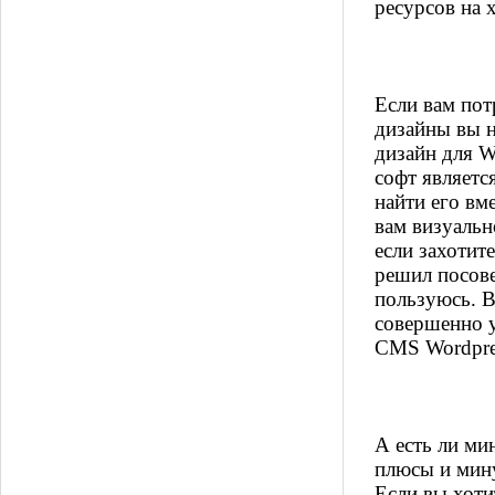
ресурсов на 
Если вам пот
дизайны вы н
дизайн для W
софт являетс
найти его вм
вам визуальн
если захотит
решил посове
пользуюсь. В
совершенно у
CMS Wordpre
А есть ли ми
плюсы и мину
Если вы хоти