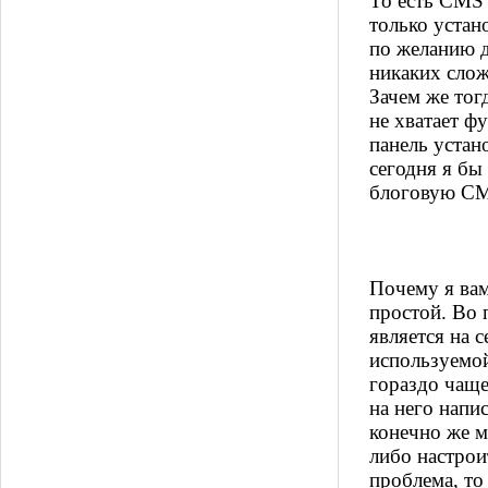
То есть CMS 
только устан
по желанию д
никаких слож
Зачем же тог
не хватает ф
панель устан
сегодня я бы
блоговую CM
Почему я вам
простой. Во 
является на 
используемой
гораздо чаще
на него напи
конечно же м
либо настрои
проблема, то