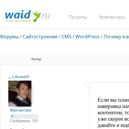
Форумы
/
Сайтостроение
/
CMS
/
WordPress
/
Почему я 
Автор
Leksandr0
Если вы план
наверняка на
Фрилансеры
контентом, то
уже скорее в
Сообщения: 191
давайте я ещё